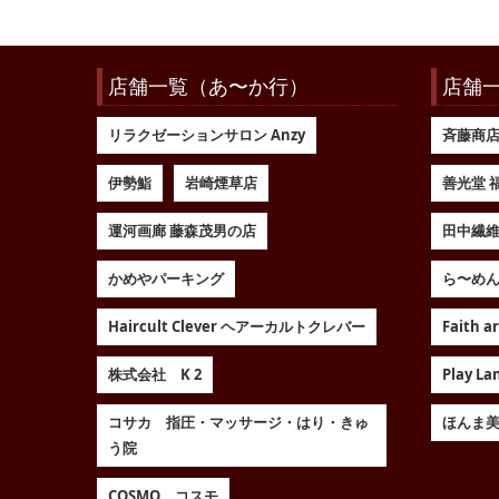
店舗一覧（あ〜か行）
店舗
リラクゼーションサロン Anzy
斉藤商
伊勢鮨
岩崎煙草店
善光堂 
運河画廊 藤森茂男の店
田中繊
かめやパーキング
ら〜めん
Haircult Clever ヘアーカルトクレバー
Faith 
株式会社 K 2
Play 
コサカ 指圧・マッサージ・はり・きゅ
ほんま
う院
COSMO コスモ