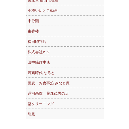
善光堂 福田仏壇店
小樽いいとこ動画
未分類
東香楼
松田印判店
株式会社Ｋ２
田中繊維本店
若鶏時代 なると
蕎麦・お食事処 みなと庵
運河画廊 藤森茂男の店
都クリーニング
龍鳳