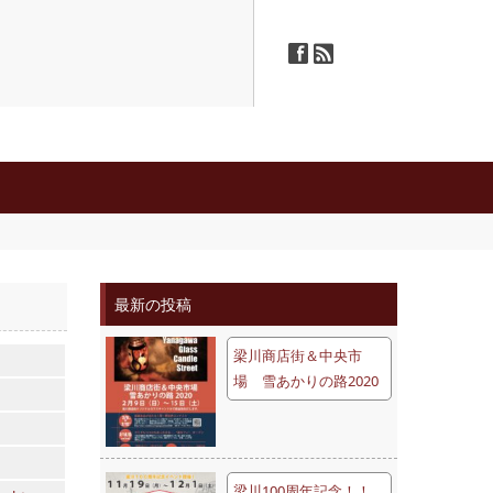
ä
ñ
最新の投稿
梁川商店街＆中央市
場 雪あかりの路2020
梁川100周年記念！！