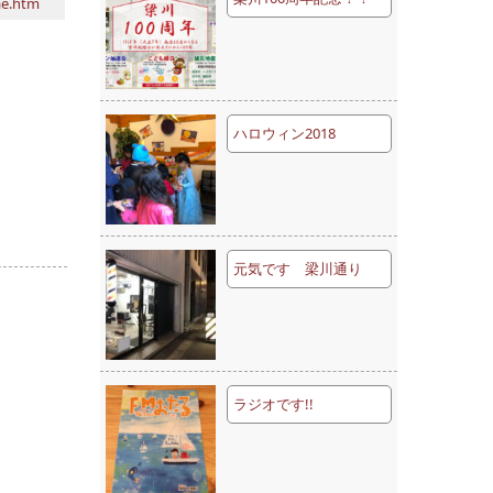
ae.htm
ハロウィン2018
元気です 梁川通り
ラジオです!!