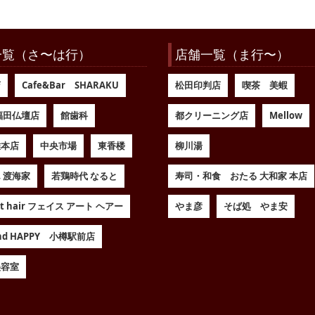
一覧（さ〜は行）
店舗一覧（ま行〜）
店
Cafe&Bar SHARAKU
松田印判店
喫茶 美蝦
福田仏壇店
館歯科
都クリーニング店
Mellow
維本店
中央市場
東香楼
柳川湯
 渡海家
若鶏時代 なると
寿司・和食 おたる 大和家 本店
art hair フェイス アート ヘアー
やま彦
そば処 やま安
Land HAPPY 小樽駅前店
美容室