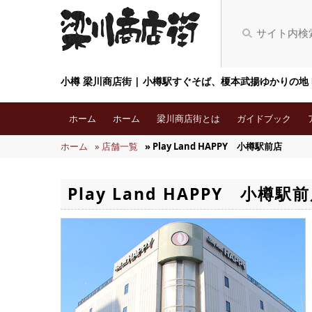
小樽 梁川商店街 | 小樽駅すぐそば、榎本武揚ゆかりの地
ホーム
ホーム
梁川商店街とは
ガイドブック
ホーム
» 店舗一覧
» Play Land HAPPY 小樽駅前店
Play Land HAPPY 小樽駅