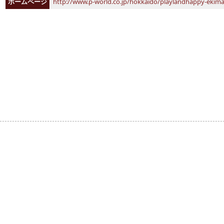
ホームページ
http://www.p-world.co.jp/hokkaido/playlandhappy-ekim