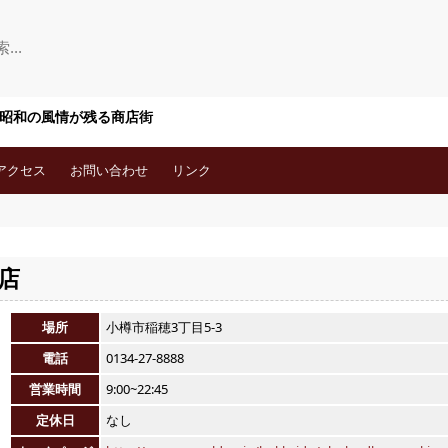
 昭和の風情が残る商店街
アクセス
お問い合わせ
リンク
前店
場所
小樽市稲穂3丁目5-3
電話
0134-27-8888
営業時間
9:00~22:45
定休日
なし