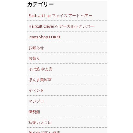
カテゴリー
Faith art hair フェイス アート ヘアー
Haircult Clever ヘアーカルトクレバー
Jeans Shop LOKKI
お知らせ
お祭り
そば処 やま安
ほんま美容室
イベント
マジプロ
伊勢鮨
写楽カメラ店