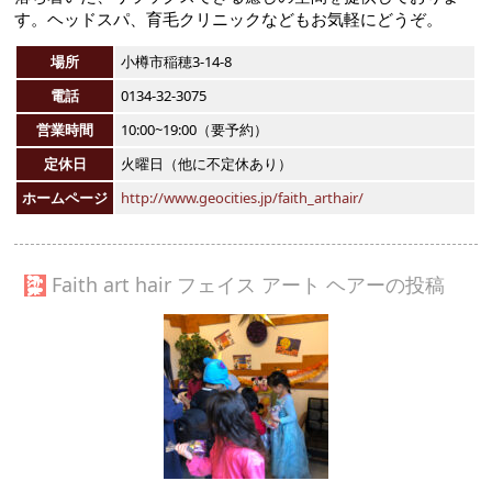
す。ヘッドスパ、育毛クリニックなどもお気軽にどうぞ。
場所
小樽市稲穂3-14-8
電話
0134-32-3075
営業時間
10:00~19:00（要予約）
定休日
火曜日（他に不定休あり）
ホームページ
http://www.geocities.jp/faith_arthair/
Faith art hair フェイス アート ヘアーの投稿