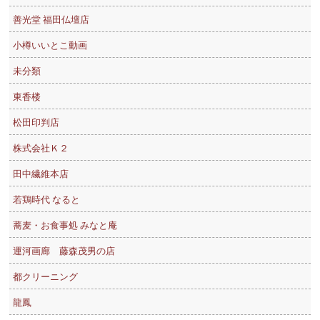
善光堂 福田仏壇店
小樽いいとこ動画
未分類
東香楼
松田印判店
株式会社Ｋ２
田中繊維本店
若鶏時代 なると
蕎麦・お食事処 みなと庵
運河画廊 藤森茂男の店
都クリーニング
龍鳳