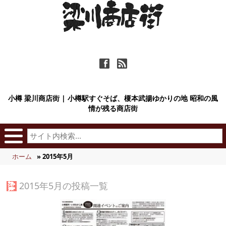
ä
ñ
小樽 梁川商店街 | 小樽駅すぐそば、榎本武揚ゆかりの地 昭和の風
情が残る商店街
ホーム
» 2015年5月
2015年5月の投稿一覧