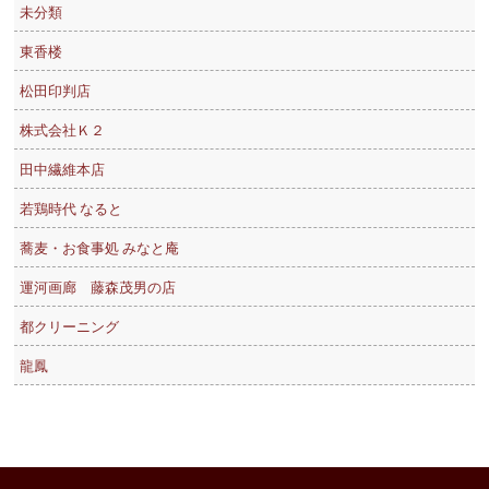
未分類
東香楼
松田印判店
株式会社Ｋ２
田中繊維本店
若鶏時代 なると
蕎麦・お食事処 みなと庵
運河画廊 藤森茂男の店
都クリーニング
龍鳳