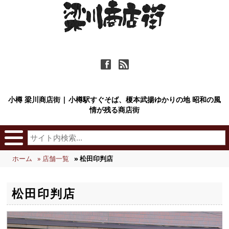
ä
ñ
小樽 梁川商店街 | 小樽駅すぐそば、榎本武揚ゆかりの地 昭和の風
情が残る商店街
ホーム
» 店舗一覧
» 松田印判店
松田印判店