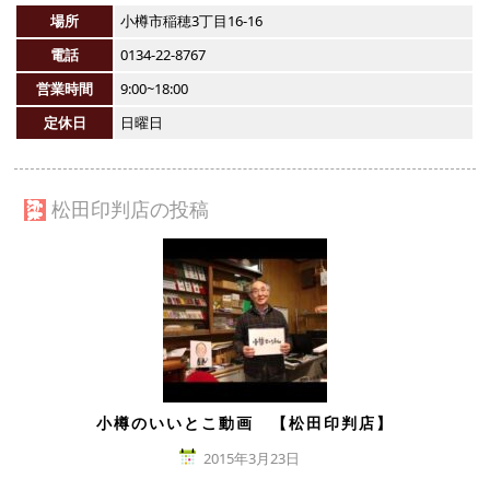
場所
小樽市稲穂3丁目16-16
電話
0134-22-8767
営業時間
9:00~18:00
定休日
日曜日
松田印判店の投稿
小樽のいいとこ動画 【松田印判店】
2015年3月23日