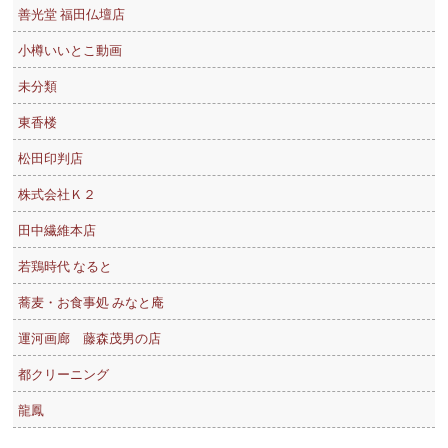
善光堂 福田仏壇店
小樽いいとこ動画
未分類
東香楼
松田印判店
株式会社Ｋ２
田中繊維本店
若鶏時代 なると
蕎麦・お食事処 みなと庵
運河画廊 藤森茂男の店
都クリーニング
龍鳳