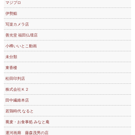
マジプロ
伊勢鮨
写楽カメラ店
善光堂 福田仏壇店
小樽いいとこ動画
未分類
東香楼
松田印判店
株式会社Ｋ２
田中繊維本店
若鶏時代 なると
蕎麦・お食事処 みなと庵
運河画廊 藤森茂男の店