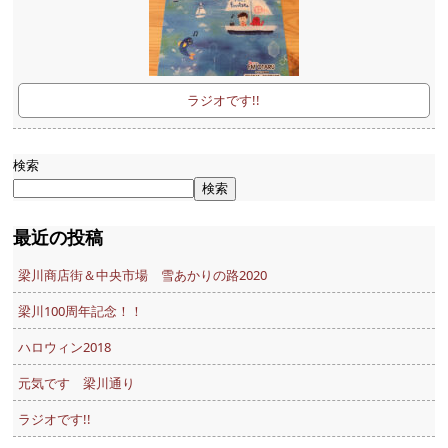
ラジオです!!
検索
検索
最近の投稿
梁川商店街＆中央市場 雪あかりの路2020
梁川100周年記念！！
ハロウィン2018
元気です 梁川通り
ラジオです!!