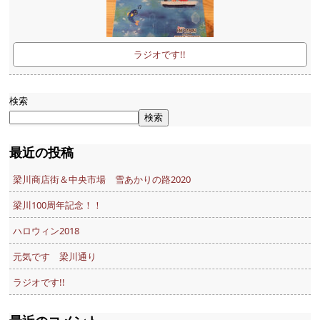
ラジオです!!
検索
検索
最近の投稿
梁川商店街＆中央市場 雪あかりの路2020
梁川100周年記念！！
ハロウィン2018
元気です 梁川通り
ラジオです!!