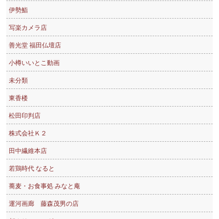
伊勢鮨
写楽カメラ店
善光堂 福田仏壇店
小樽いいとこ動画
未分類
東香楼
松田印判店
株式会社Ｋ２
田中繊維本店
若鶏時代 なると
蕎麦・お食事処 みなと庵
運河画廊 藤森茂男の店