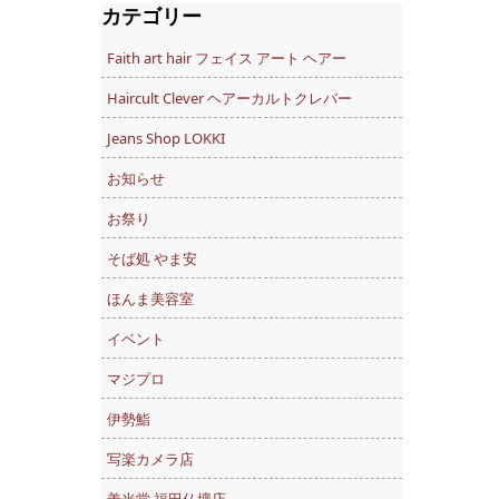
カテゴリー
Faith art hair フェイス アート ヘアー
Haircult Clever ヘアーカルトクレバー
Jeans Shop LOKKI
お知らせ
お祭り
そば処 やま安
ほんま美容室
イベント
マジプロ
伊勢鮨
写楽カメラ店