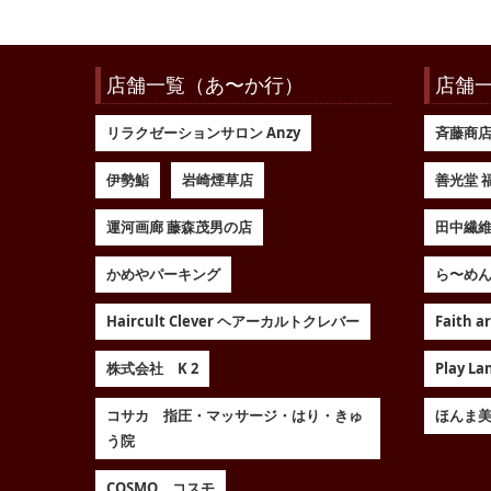
店舗一覧（あ〜か行）
店舗
リラクゼーションサロン Anzy
斉藤商
伊勢鮨
岩崎煙草店
善光堂 
運河画廊 藤森茂男の店
田中繊
かめやパーキング
ら〜めん
Haircult Clever ヘアーカルトクレバー
Faith 
株式会社 K 2
Play 
コサカ 指圧・マッサージ・はり・きゅ
ほんま
う院
COSMO コスモ