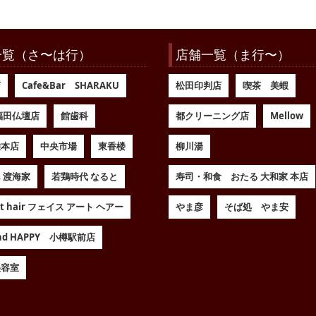
一覧（さ〜は行）
店舗一覧（ま行〜）
店
Cafe&Bar SHARAKU
松田印判店
喫茶 美蝦
福田仏壇店
館歯科
都クリーニング店
Mellow
維本店
中央市場
東香楼
柳川湯
 渡海家
若鶏時代 なると
寿司・和食 おたる 大和家 本店
art hair フェイス アート ヘアー
やま彦
そば処 やま安
Land HAPPY 小樽駅前店
美容室