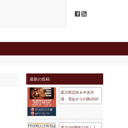
ä
ñ
最新の投稿
梁川商店街＆中央市
場 雪あかりの路2020
梁川100周年記念！！