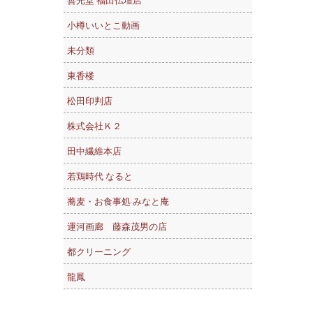
善光堂 福田仏壇店
小樽いいとこ動画
未分類
東香楼
松田印判店
株式会社Ｋ２
田中繊維本店
若鶏時代 なると
蕎麦・お食事処 みなと庵
運河画廊 藤森茂男の店
都クリーニング
龍鳳