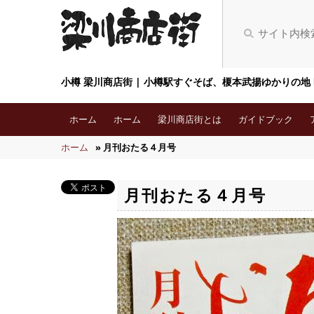
小樽 梁川商店街 | 小樽駅すぐそば、榎本武揚ゆかりの地
ホーム
ホーム
梁川商店街とは
ガイドブック
ホーム
» 月刊おたる４月号
月刊おたる４月号