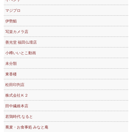
マジプロ
伊勢鮨
写楽カメラ店
善光堂 福田仏壇店
小樽いいとこ動画
未分類
東香楼
松田印判店
株式会社Ｋ２
田中繊維本店
若鶏時代 なると
蕎麦・お食事処 みなと庵