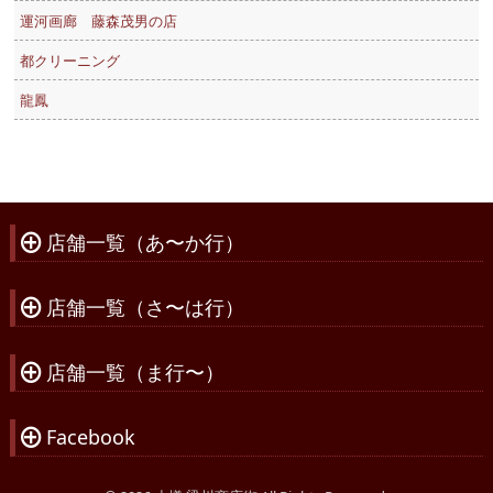
運河画廊 藤森茂男の店
都クリーニング
龍鳳
店舗一覧（あ〜か行）
À
店舗一覧（さ〜は行）
À
店舗一覧（ま行〜）
À
Facebook
À