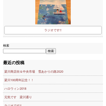
ラジオです!!
検索
検索
最近の投稿
梁川商店街＆中央市場 雪あかりの路2020
梁川100周年記念！！
ハロウィン2018
元気です 梁川通り
ラジオです!!