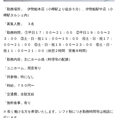
「勤務場所」 伊勢鮨本店（小樽駅より徒歩５分）、伊勢鮨駅中店（小
樽駅タルシェ内）
「募集人数」 ３名
「勤務時間」 ①平日１７：００〜２１：００ ②平日１９：００〜２
３：００ ③土・日・祝１１：００〜１５：００ ④土・日・祝１７：
００〜２１：００ ⑤土・日・祝１９：００〜２３：００ ⑥土・日・
祝１１：００〜２１：００（休憩２時間 実働８時間）
「勤務内容」主にホール係（料理等の配膳）
「ユニホーム」用意有り
「持参物」特になし
「時給」７５０円〜
「交通費」全額支給
「無料食事」有り
※ 長く働ける方を希望いたします。シフト制につき勤務時間等は相談に
応じます。