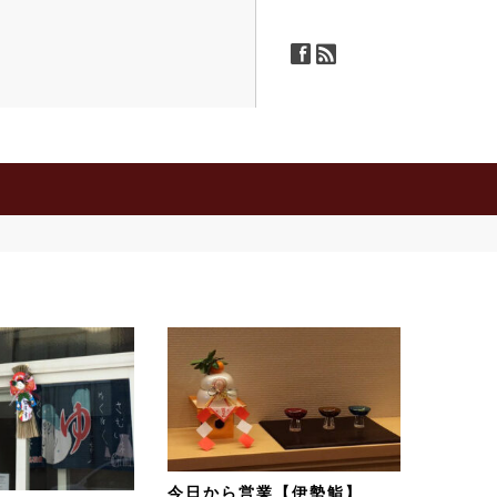
ä
ñ
今日から営業【伊勢鮨】