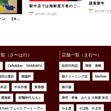
謹賀新年
駅中店では海鮮恵方巻のご予約承ってます！【伊勢鮨】
2015年1月
2015年1月23日
一周年キャンペーン 【Haircult clever】
一覧（さ〜は行）
店舗一覧（ま行〜）
店
Cafe&Bar SHARAKU
松田印判店
喫茶 美蝦
福田仏壇店
館歯科
都クリーニング店
Mellow
維本店
中央市場
東香楼
柳川湯
 渡海家
若鶏時代 なると
寿司・和食 おたる 大和家 本店
art hair フェイス アート ヘアー
やま彦
そば処 やま安