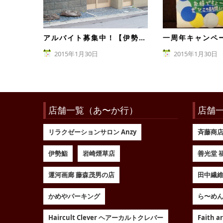
アルバイト募集中！【伊勢鮨】
2015年1月30日
2015年1月30日
店舗一覧（あ〜か行）
店舗
リラクゼーションサロン Anzy
斉藤商
伊勢鮨
岩崎煙草店
善光堂 
運河画廊 藤森茂男の店
田中繊
かめやパーキング
ら〜めん
Haircult Clever ヘアーカルトクレバー
Faith 