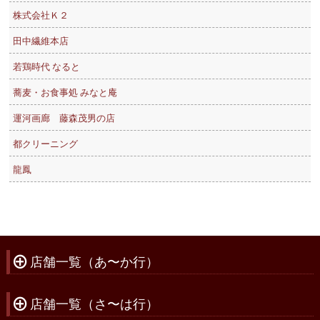
株式会社Ｋ２
田中繊維本店
若鶏時代 なると
蕎麦・お食事処 みなと庵
運河画廊 藤森茂男の店
都クリーニング
龍鳳
店舗一覧（あ〜か行）
À
店舗一覧（さ〜は行）
À