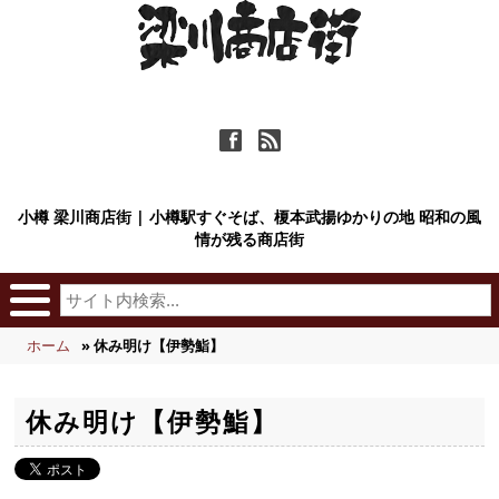
ä
ñ
小樽 梁川商店街 | 小樽駅すぐそば、榎本武揚ゆかりの地 昭和の風
情が残る商店街
ホーム
» 休み明け【伊勢鮨】
休み明け【伊勢鮨】