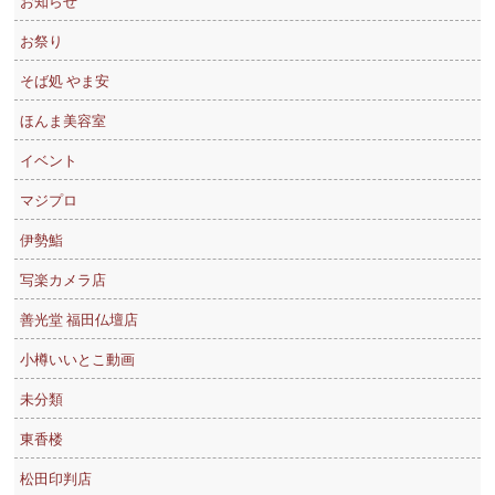
お知らせ
お祭り
そば処 やま安
ほんま美容室
イベント
マジプロ
伊勢鮨
写楽カメラ店
善光堂 福田仏壇店
小樽いいとこ動画
未分類
東香楼
松田印判店